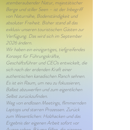
atemberaubender Natur, majestätischer
Berge und stiller Seen – ist der Inbegriff
von Naturnähe, Bodenständigkeit und
absoluter Freiheit. Bisher stand all das
exklusiv unseren touristischen Gästen zur
Verfügung. Das wird sich im September
2026 ändern.
Wir haben ein einzigartiges, tiefgreifendes
Konzept für Führungskräfte,
Geschäftsführer und CEOs entwickelt, die
sich nach der erdenden Kraft einer
authentischen kanadischen Ranch sehnen.
Es ist ein Raum, um neu zu fokussieren,
Ballast abzuwerfen und zum eigentlichen
Selbst zurückzufinden.
Weg von endlosen Meetings, flimmernden
Laptops und starren Prozessen. Zurück
zum Wesentlichen: Holzhacken und das
Ergebnis der eigenen Arbeit sofort vor
Augen sehen. Bäume fällen, die eigenen