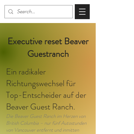
Executive reset Beaver
Guestranch
Ein radikaler
Richtungswechsel für
Top-Entscheider auf der
Beaver Guest Ranch.
Die Beaver Guest Ranch im Herzen von
British Columbia – nur fünf Autostunden
von Vancouver entfernt und inmitten