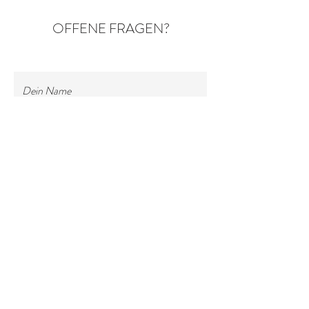
OFFENE FRAGEN?
Dein Name
Deine E-Mail
Dein Anliegen
Deine Nachricht